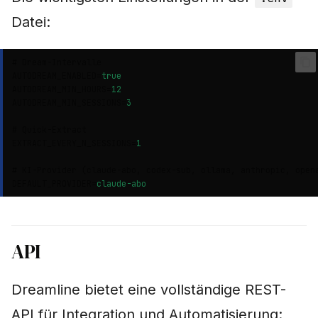
Datei:
# Dream-Intervalle
AUTODREAM_ENABLED
=
true
AUTODREAM_MIN_HOURS
=
12
AUTODREAM_MIN_SESSIONS
=
3
# Quick-Extract
EXTRACT_EVERY_N_SESSIONS
=
1
# KI-Provider (claude-abo, codex-sub, ollama, anthropic, open
DEFAULT_PROVIDER
=
claude-abo
API
Dreamline bietet eine vollständige REST-
API für Integration und Automatisierung: