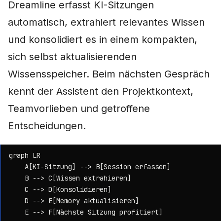
Dreamline erfasst KI-Sitzungen
Schnellstart
automatisch, extrahiert relevantes Wissen
und konsolidiert es in einem kompakten,
Konfiguration
sich selbst aktualisierenden
API
Wissensspeicher. Beim nächsten Gespräch
kennt der Assistent den Projektkontext,
Wichtige Endpunkte
Teamvorlieben und getroffene
Beispiel: Session
Entscheidungen.
erfassen
Beispiel: Memories
graph LR

    A[KI-Sitzung] --> B[Session erfassen]

durchsuchen
    B --> C[Wissen extrahieren]

    C --> D[Konsolidieren]

Support
    D --> E[Memory aktualisieren]

    E --> F[Nächste Sitzung profitiert]