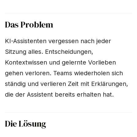
i
Unterstützung
n
Intelligentes Gate-
Das Problem
i
System
t
KI-Assistenten vergessen nach jeder
Quick-Extract
i
Sitzung alles. Entscheidungen,
Smart Recall
a
Kontextwissen und gelernte Vorlieben
l
gehen verloren. Teams wiederholen sich
Web-Dashboard
i
ständig und verlieren Zeit mit Erklärungen,
KI-Provider
s
die der Assistent bereits erhalten hat.
i
Technologie
e
Installation
Die Lösung
r
Voraussetzungen
t