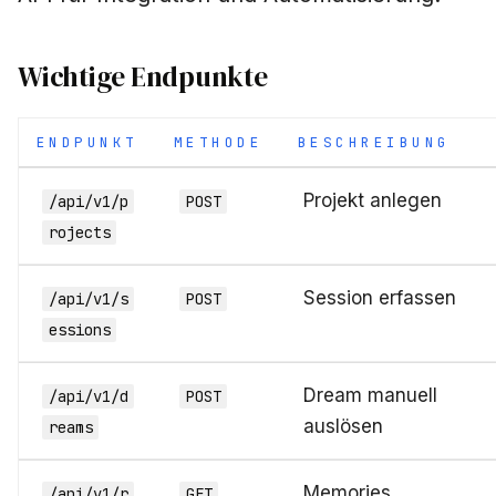
Wichtige Endpunkte
ENDPUNKT
METHODE
BESCHREIBUNG
Projekt anlegen
/api/v1/p
POST
rojects
Session erfassen
/api/v1/s
POST
essions
Dream manuell
/api/v1/d
POST
auslösen
reams
Memories
/api/v1/r
GET