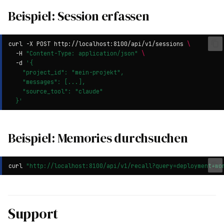
Beispiel: Session erfassen
curl
-X
POST
http://localhost:8100/api/v1/sessions
\
-H
"Content-Type: application/json"
\
-d
'{
    "project_id": "mein-projekt",
    "messages": [...],
    "source_tool": "claude"
  }'
Beispiel: Memories durchsuchen
curl
"http://localhost:8100/api/v1/recall?query=deployment+wo
Support