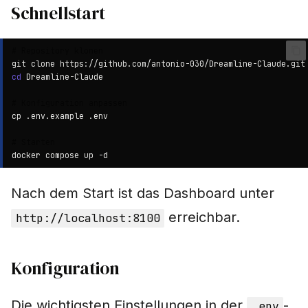
Schnellstart
# Repository klonen
git
clone
cd
# Konfiguration anpassen
cp
.env.example
# Starten
docker
compose
up
Nach dem Start ist das Dashboard unter
erreichbar.
http://localhost:8100
Konfiguration
Die wichtigsten Einstellungen in der
-
.env