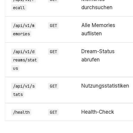
durchsuchen
ecall
Alle Memories
/api/v1/m
GET
auflisten
emories
Dream-Status
/api/v1/d
GET
abrufen
reams/stat
us
Nutzungsstatistiken
/api/v1/s
GET
tats
Health-Check
/health
GET