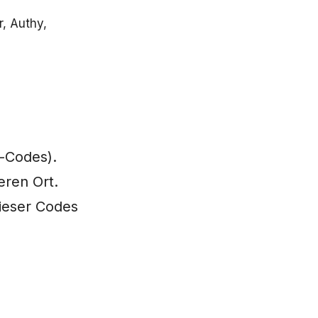
, Authy,
n
-Codes).
eren Ort.
dieser Codes