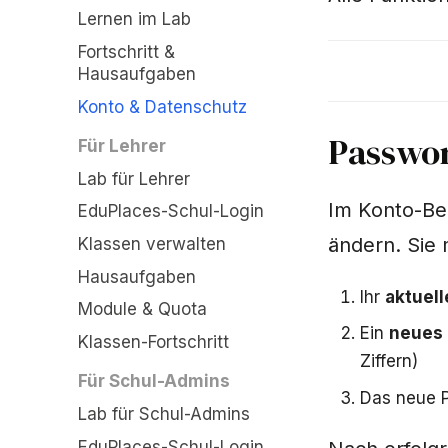
Lernen im Lab
Fortschritt &
Hausaufgaben
Konto & Datenschutz
Passwo
Für Lehrer
Lab für Lehrer
Im Konto-Ber
EduPlaces-Schul-Login
ändern. Sie
Klassen verwalten
Hausaufgaben
Ihr
aktuel
Module & Quota
Ein
neues
Klassen-Fortschritt
Ziffern)
Für Schul-Admins
Das neue 
Lab für Schul-Admins
EduPlaces-Schul-Login