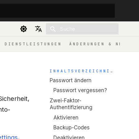
Suche wird initialisiert
Deutsch
DIENSTLEISTUNGEN
ÄNDERUNGEN & NEUIGK
English
INHALTSVERZEICHNIS
Passwort ändern
Passwort vergessen?
icherheit,
Zwei-Faktor-
Authentifizierung
nto-
Aktivieren
Backup-Codes
ttings
.
Deaktivieren