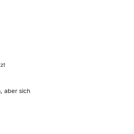
tzt
n
, aber sich