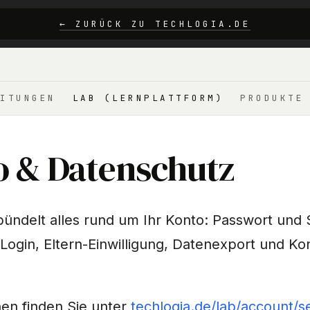
← ZURÜCK ZU TECHLOGIA.DE
ITUNGEN
LAB (LERNPLATTFORM)
PRODUKTE
o & Datenschutz
bündelt alles rund um Ihr Konto: Passwort und S
Login, Eltern-Einwilligung, Datenexport und Ko
nen finden Sie unter
techlogia.de/lab/account/se