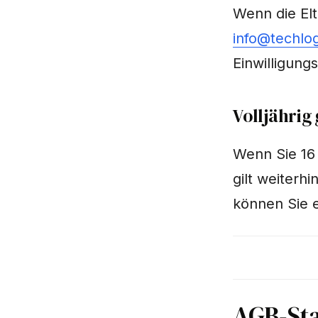
Wenn die Elt
info@techlog
Einwilligung
Volljähri
Wenn Sie 16
gilt weiterh
können Sie e
AGB-St