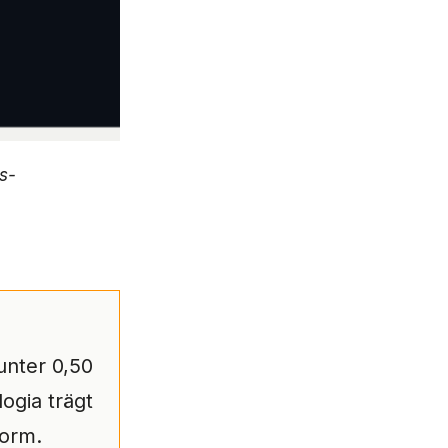
s-
unter 0,50
logia trägt
form.