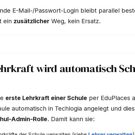
de E-Mail-/Passwort-Login bleibt parallel be
t ein
zusätzlicher
Weg, kein Ersatz.
ehrkraft wird automatisch Sch
ie
erste Lehrkraft einer Schule
per EduPlaces 
hule automatisch in Techlogia angelegt und dies
hul-Admin-Rolle
. Damit kann sie:
hrkräfte der Schule verwalten (siehe
Lehrer verwalten
)