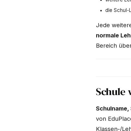
die Schul-L
Jede weiter
normale Leh
Bereich übe
Schule 
Schulname, 
von EduPlac
Klassen-/Leh