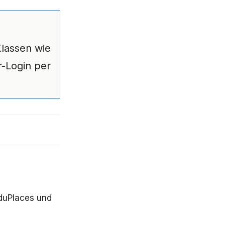
Klassen wie
r-Login per
uPlaces und