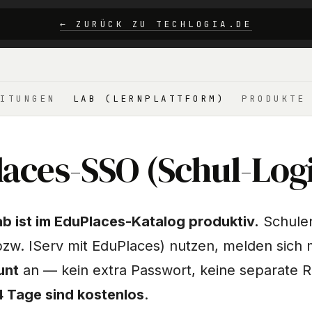
← ZURÜCK ZU TECHLOGIA.DE
ITUNGEN
LAB (LERNPLATTFORM)
PRODUKTE
aces-SSO (Schul-Log
ab ist im EduPlaces-Katalog produktiv.
Schulen
zw. IServ mit EduPlaces) nutzen, melden sich 
unt
an — kein extra Passwort, keine separate R
4 Tage sind kostenlos
.