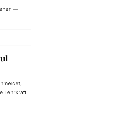
stehen —
ul-
anmeldet,
e Lehrkraft
,