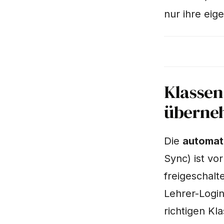
nur ihre eig
Klassen
überne
Die
automat
Sync) ist vo
freigeschalt
Lehrer-Logi
richtigen K