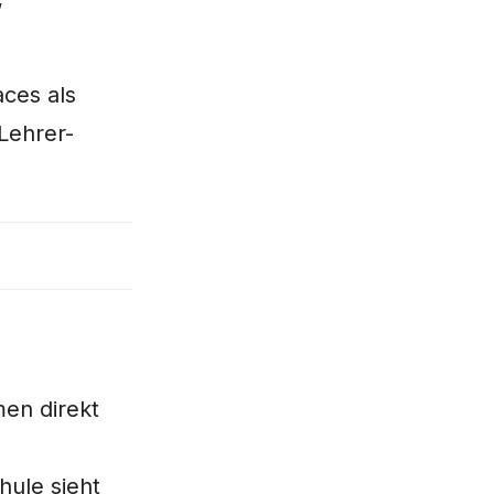
ces als
 Lehrer-
n direkt
hule sieht