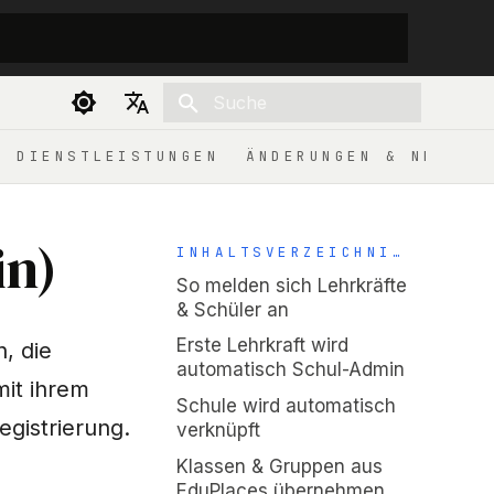
Suche wird initialisiert
Deutsch
DIENSTLEISTUNGEN
ÄNDERUNGEN & NEUIGK
English
in)
INHALTSVERZEICHNIS
So melden sich Lehrkräfte
& Schüler an
Erste Lehrkraft wird
, die
automatisch Schul-Admin
mit ihrem
Schule wird automatisch
egistrierung.
verknüpft
Klassen & Gruppen aus
EduPlaces übernehmen