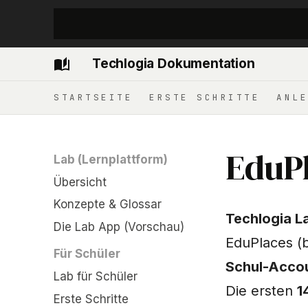
Techlogia Dokumentation
STARTSEITE
ERSTE SCHRITTE
ANLE
EduPl
Lab (Lernplattform)
Übersicht
Konzepte & Glossar
Techlogia L
Die Lab App (Vorschau)
EduPlaces (b
Für Schüler
Schul-Acco
Lab für Schüler
Die ersten
1
Erste Schritte