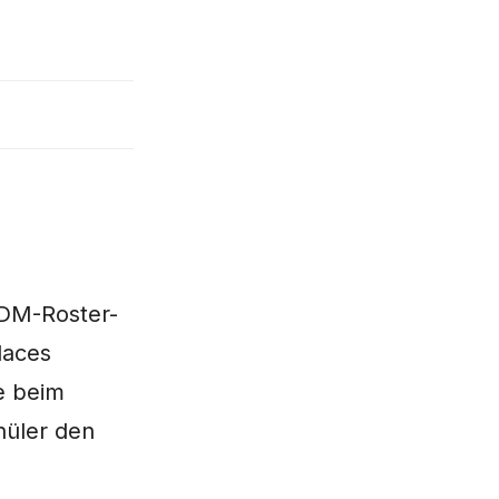
DM-Roster-
laces
e beim
hüler den